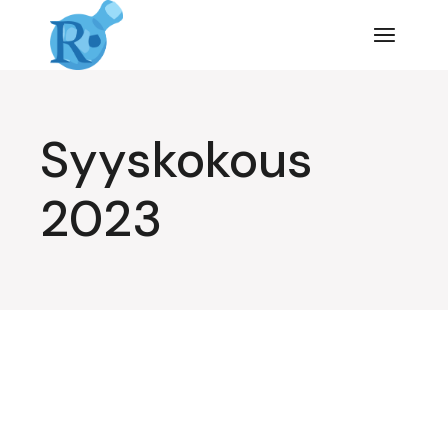
Siirry
suoraan
sisältöön
Syyskokous
2023