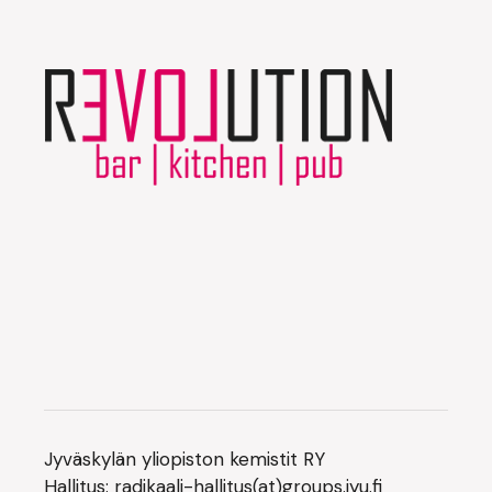
Jyväskylän yliopiston kemistit RY
Hallitus: radikaali-hallitus(at)groups.jyu.fi