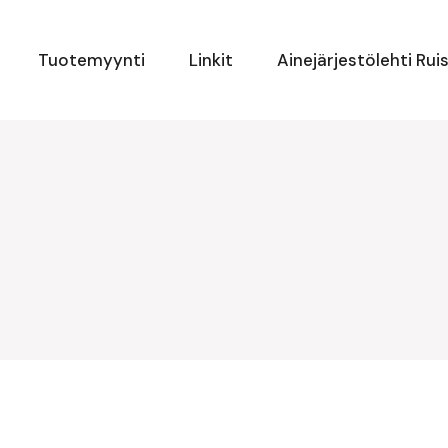
Tuotemyynti
Linkit
Ainejärjestölehti Rui