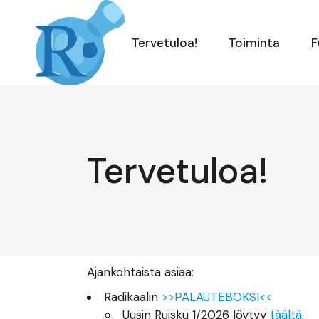
Siirry
suoraan
sisältöön
Tervetuloa!
Toiminta
F
Tervetuloa!
Ajankohtaista asiaa:
Radikaalin
>>PALAUTEBOKSI<<
Uusin Ruisku 1/2026 löytyy
täältä
.