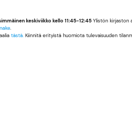
immäinen keskiviikko kello 11:45-12:45
Ylistön kirjaston 
make
.
aalia
tästä.
Kiinnitä erityistä huomiota tulevaisuuden tilan